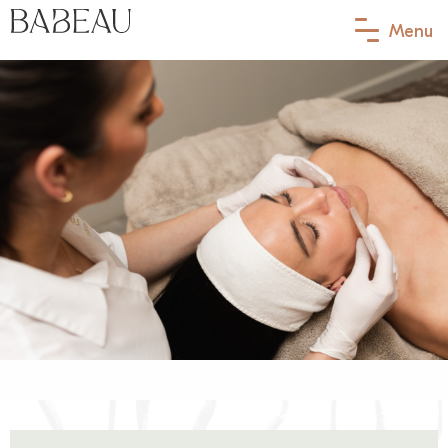
Menu
Behandelingen
Ik heb last van…
Babeau membership
Contact
Afspraak maken
Jouw eerste afspraak
Over Babeau
Meet the team