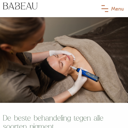
Menu
Behandelingen
Ik heb last van…
Babeau membership
Contact
Afspraak maken
Jouw eerste afspraak
Over Babeau
De beste behandeling tegen alle
Meet the team
soorten pigment