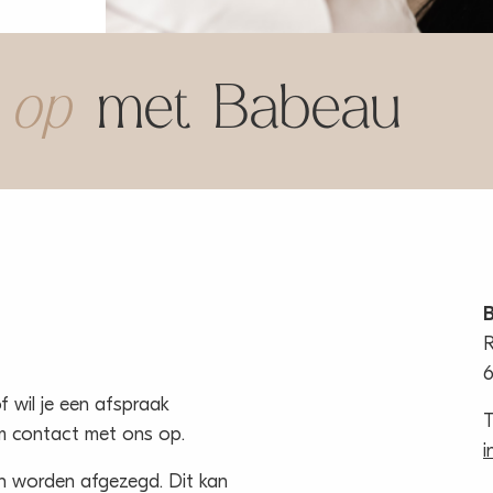
 op
met Babeau
B
6
f wil je een afspraak
T
em contact met ons op.
i
en worden afgezegd. Dit kan