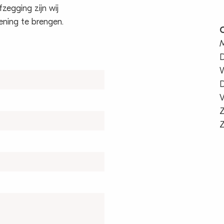
fzegging zijn wij
ening te brengen.
O
D
D
V
Z
Z