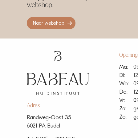
webshop.
Naar webshop
Openings
Ma:
09
Di:
12
Wo:
09
Do:
12
Vr:
09
Adres
Za:
g
Zo:
g
Randweg-Oost 35
6021 PA Budel