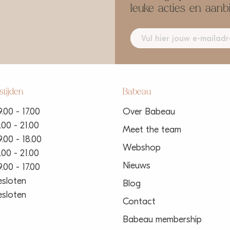
leuke acties en aanb
tijden
Babeau
.00 - 17.00
Over Babeau
.00 - 21.00
Meet the team
.00 - 18.00
Webshop
.00 - 21.00
Nieuws
.00 - 17.00
esloten
Blog
esloten
Contact
Babeau membership