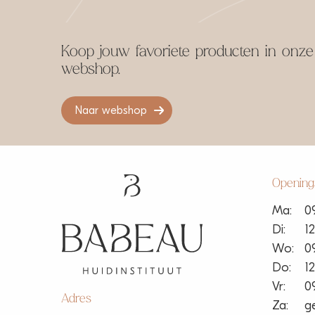
Koop jouw favoriete producten in onze
webshop.
Naar webshop
Openings
Ma:
09
Di:
12
Wo:
09
Do:
12
Vr:
09
Adres
Za:
g