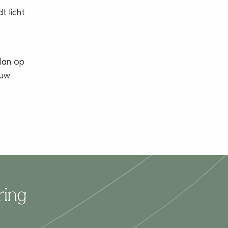
t licht
lan op
ouw
ring