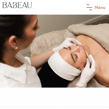
Menu
Behandelingen
Ik heb last van…
Babeau membership
Contact
Afspraak maken
Jouw eerste afspraak
Over Babeau
Meet the team