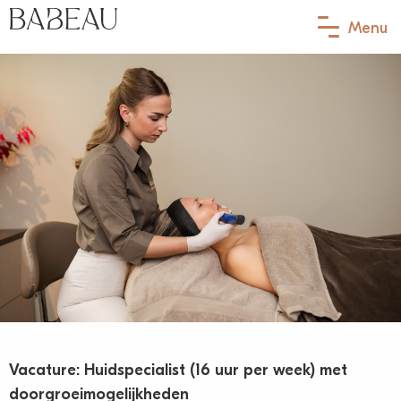
Menu
Behandelingen
Ik heb last van…
Babeau membership
Contact
Afspraak maken
Jouw eerste afspraak
Over Babeau
Vacature: Huidspecialist (16 uur per week) met
Meet the team
doorgroeimogelijkheden